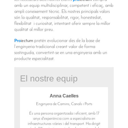
amb un
equip multidisciplinar, competent i eficaç, amb
ampli coneixement tècnic. Els nostres principals valors
són la
qualitat, responsabilitat
, rigor, honestedat,
flexibilitat i
curiositat, intentant oferir sempre la millor
qualitat al millor preu.
Pro
iectum
pretén evolucionar des de la base de
l’enginyeria tradicional creant valor de forma
sostinguda, convertint-se en una enginyeria amb un
producte especialitzat.
El nostre equip
Anna Caelles
Enginyera de Camins, Canals i Ports
És una persona organitzada i eficient, amb 17
anys d'experiència com a especialista en
infraestructures viàries i del transport. Ha dirigit