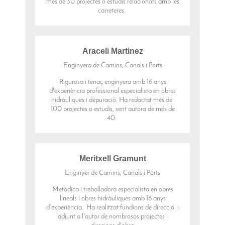
més de 30 projectes o estudis relacionats amb les
carreteres.
Araceli Martinez
Enginyera de Camins, Canals i Ports
Rigurosa i tenaç enginyera amb 16 anys
d'experiència professional especialista en obres
hidràuliques i depuració. Ha redactat més de
100 projectes o estudis, sent autora de més de
40.
Meritxell Gramunt
Enginyer de Camins, Canals i Ports
Metòdica i treballadora especialista en obres
lineals i obres hidràuliques amb 16 anys
d’experiència. Ha realitzat fundions de direcció i
adjunt a l'autor de nombrosos projectes i