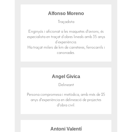
Alfonso Moreno
Traçadista
Enginyós i aficionat a les maquetes d'avions, és
especialista en traçat d’obres lineals amb 35 anys
d’experiència.
Ha traçat milers de km de carreteres, ferrocarrils i
canonades.
Angel Givica
Delineant
Persona compromesa i metòdica, amb més de 25
anys d'experiència en delineació de projectes
d'obra civil.
Antoni Valentí