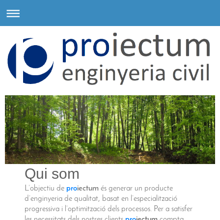
Qui som
L’objectiu de
pro
iectum
és generar un producte
d’enginyeria de qualitat, basat en l’especialització
progressiva i l’optimització dels processos. Per a satisfer
les necessitats dels nostres clients
pro
iectum
compta