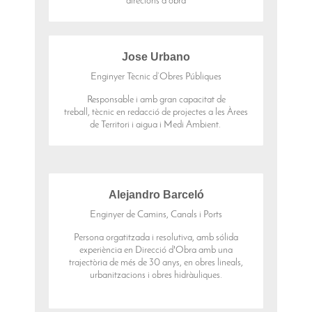
direcions d'obra
Jose Urbano
Enginyer Tècnic d’Obres Públiques
Responsable i amb gran capacitat de
treball, tècnic en redacció de projectes a les Àrees
de Territori i aigua i Medi Ambient.
Alejandro Barceló
Enginyer de Camins, Canals i Ports
Persona orgatitzada i resolutiva, amb sólida
experiència en Direcció d'Obra amb una
trajectòria de més de 30 anys, en obres lineals,
urbanitzacions i obres hidràuliques.